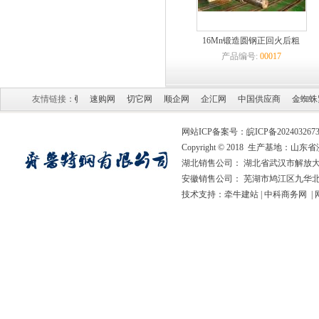
16Mn锻造圆钢正回火后粗
产品编号:
00017
网
中国贸易网
友情链接：
速购网
切它网
顺企网
企汇网
中国供应商
金蜘蛛紧固
网站ICP备案号：
皖ICP备202403267
Copyright © 2018 生产基地
湖北销售公司： 湖北省武汉市解放大道
安徽销售公司： 芜湖市鸠江区九华北
技术支持：
牵牛建站
|
中科商务网
|