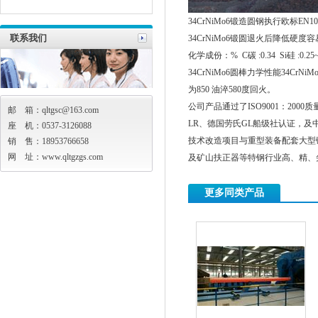
34CrNiMo6锻造圆钢执行欧标EN1
联系我们
34CrNiMo6锻圆退火后降低
化学成份：% C碳 :0.34 Si硅 :0.25~0.
34CrNiMo6圆棒力学性能34CrNi
为850 油淬580度回火。
公司产品通过了ISO9001：200
邮 箱：qltgsc@163.com
LR、德国劳氏GL船级社认证，
座 机：0537-3126088
技术改造项目与重型装备配套大型
销 售：18953766658
网 址：
www.qltgzgs.com
及矿山扶正器等特钢行业高、精、
更多同类产品