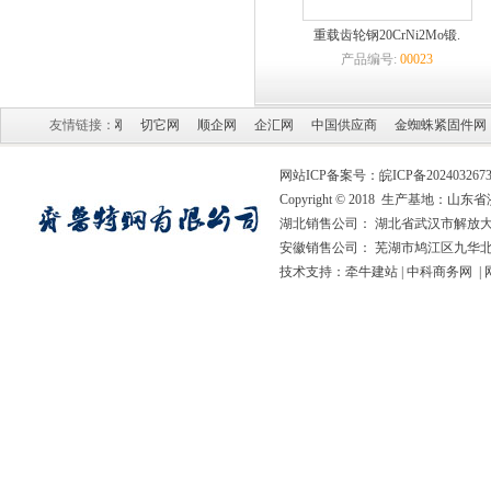
重载齿轮钢20CrNi2Mo锻.
产品编号:
00023
国贸易网
友情链接：
速购网
切它网
顺企网
企汇网
中国供应商
金蜘蛛紧固件网
网站ICP备案号：
皖ICP备202403267
Copyright © 2018 生产基地
湖北销售公司： 湖北省武汉市解放大道
安徽销售公司： 芜湖市鸠江区九华北
技术支持：
牵牛建站
|
中科商务网
|