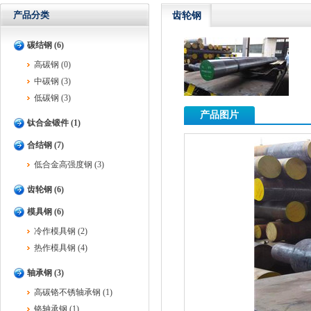
产品分类
齿轮钢
碳结钢 (6)
高碳钢 (0)
中碳钢 (3)
低碳钢 (3)
产品图片
钛合金锻件 (1)
合结钢 (7)
低合金高强度钢 (3)
齿轮钢 (6)
模具钢 (6)
冷作模具钢 (2)
热作模具钢 (4)
轴承钢 (3)
高碳铬不锈轴承钢 (1)
铬轴承钢 (1)