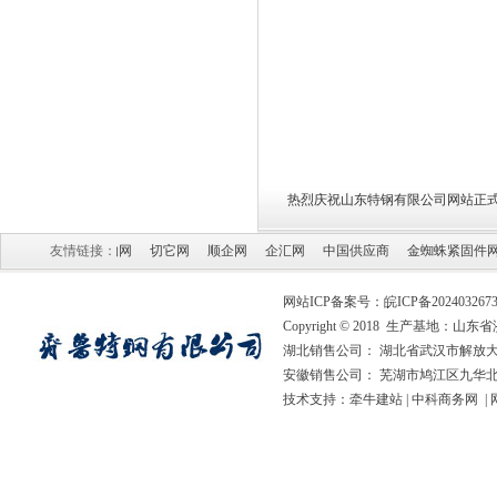
热烈庆祝山东特钢有限公司网站正
国贸易网
友情链接：
速购网
切它网
顺企网
企汇网
中国供应商
金蜘蛛紧固件网
网站ICP备案号：
皖ICP备202403267
Copyright © 2018 生产基地
湖北销售公司： 湖北省武汉市解放大道
安徽销售公司： 芜湖市鸠江区九华北
技术支持：
牵牛建站
|
中科商务网
|